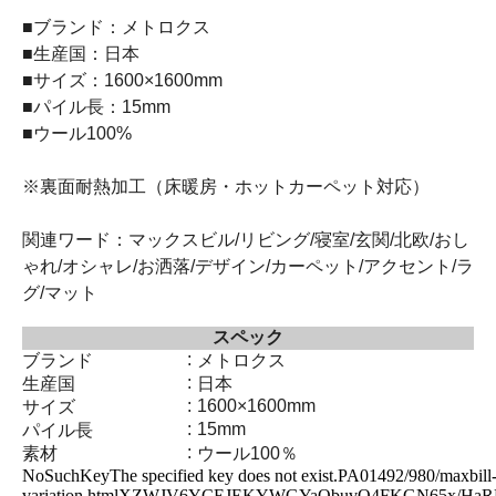
■ブランド：メトロクス
■生産国：日本
■サイズ：1600×1600mm
■パイル長：15mm
■ウール100%
※裏面耐熱加工（床暖房・ホットカーペット対応）
関連ワード：マックスビル/リビング/寝室/玄関/北欧/おし
ゃれ/オシャレ/お洒落/デザイン/カーペット/アクセント/ラ
グ/マット
スペック
:
ブランド
メトロクス
:
生産国
日本
:
1600×1600mm
サイズ
:
15mm
パイル長
:
素材
ウール100％