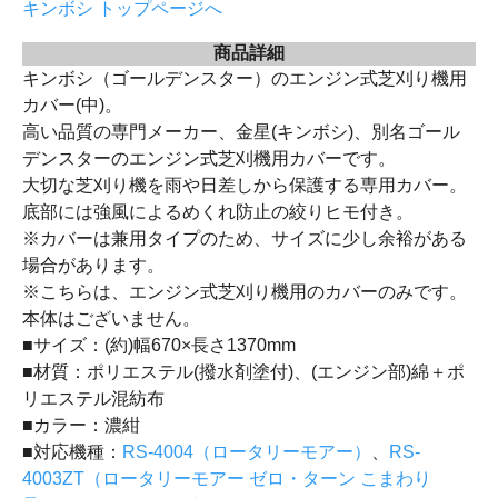
キンボシ トップページへ
商品詳細
キンボシ（ゴールデンスター）のエンジン式芝刈り機用
カバー(中)。
高い品質の専門メーカー、金星(キンボシ)、別名ゴール
デンスターのエンジン式芝刈機用カバーです。
大切な芝刈り機を雨や日差しから保護する専用カバー。
底部には強風によるめくれ防止の絞りヒモ付き。
※カバーは兼用タイプのため、サイズに少し余裕がある
場合があります。
※こちらは、エンジン式芝刈り機用のカバーのみです。
本体はございません。
■サイズ：(約)幅670×長さ1370mm
■材質：ポリエステル(撥水剤塗付)、(エンジン部)綿＋ポ
リエステル混紡布
■カラー：濃紺
■対応機種：
RS-4004（ロータリーモアー）
、
RS-
4003ZT（ロータリーモアー ゼロ・ターン こまわり