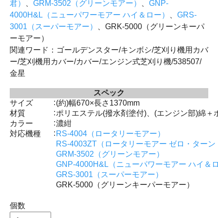
君）
、
GRM-3502（グリーンモアー）
、
GNP-
4000H&L（ニューパワーモアー ハイ＆ロー）
、
GRS-
3001（スーパーモアー）
、GRK-5000（グリーンキーパ
ーモアー）
関連ワード：ゴールデンスター/キンボシ/芝刈り機用カバ
ー/芝刈機用カバー/カバー/エンジン式芝刈り機/538507/
金星
スペック
:
サイズ
(約)幅670×長さ1370mm
:
材質
ポリエステル(撥水剤塗付)、(エンジン部)綿
:
カラー
濃紺
:
対応機種
RS-4004（ロータリーモアー）
RS-4003ZT（ロータリーモアー ゼロ・ター
GRM-3502（グリーンモアー）
GNP-4000H&L（ニューパワーモアー ハイ＆
GRS-3001（スーパーモアー）
GRK-5000（グリーンキーパーモアー）
個数